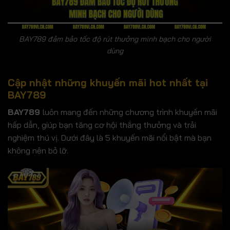
BAY789 đảm bảo tốc độ rút thưởng minh bạch cho người
dùng
Cập nhật những khuyến mãi hot nhất tại
BAY789
BAY789
luôn mang đến những chương trình khuyến mãi
hấp dẫn, giúp bạn tăng cơ hội thắng thưởng và trải
nghiệm thú vị. Dưới đây là 5 khuyến mãi nổi bật mà bạn
không nên bỏ lỡ.