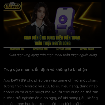
Giao diện ứng dụng trên điện thoại thân thiện người dùng
Truy cập nhanh, ổn định và không lo bị chặn
App
BAY789
cho phép bạn vào game chỉ với một chạm,
tương thích Android và iOS, tối ưu hiệu năng, đăng nhập
nhanh và cá cược mượt mà. Người chơi cũng có thể tận
hưởng trải nghiệm ổn định ngay cả khi mạng yếu, không
lo gián đoạn hay lag trong suốt quá trình giải trí.