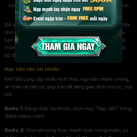
Hướng dẫn đăng nhập nhanh chóng chỉ với 3 bước đơn giản
Để tiện cho những lần truy cập sau, bạn hãy chọn ô “Ghi
nhớ mật khẩu”, giúp tiết kiệm thời gian đăng nhập. Nếu
bạn quên mật khẩu, chỉ cần nhấn “Quên mật khẩu”, hệ
thống sẽ hỗ trợ khôi phục nhanh chóng qua email hoặc
số điện thoại.
Nạp tiền vào tài khoản
BAY789 cung cấp nhiều hình thức nạp tiền nhanh chóng,
an toàn và tiện lợi, giúp bạn dễ dàng giao dịch mọi lúc, mọi
nơi.
Bước 1:
Đăng nhập tài khoản, chọn mục “Nạp tiền” trong
thanh menu chính.
Bước 2:
Chọn phương thức thanh toán mong muốn, có