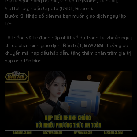
thể là ngân hàng nội địa, ví điện tử (Momo, ZaloPay,
ViettelPay) hoặc Crypto (USDT, Bitcoin).
Bước 3:
Nhập số tiền mà bạn muốn giao dịch ngay lập
tức.
Hệ thống sẽ tự động cập nhật số dư trong tài khoản ngay
khi có phát sinh giao dịch. Đặc biệt,
BAY789
thường có
khuyến mãi nạp đầu hấp dẫn, tặng thêm phần trăm giá trị
nạp cho tân binh.