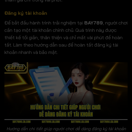
Đăng ký tài khoản
Để bắt đầu hành trình trải nghiệm tại
BAY789
, người chơi
cần tạo một tài khoản chính chủ. Quá trình này được
thiết kế tối giản, thân thiện và chỉ mất vài phút để hoàn
tất. Làm theo hướng dẫn sau để hoàn tất đăng ký tài
khoản nhanh và bảo mật.
Hướng dẫn chi tiết giúp người chơi dễ dàng đăng ký tài khoản