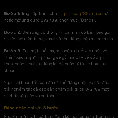
Bước 1:
Truy cập trang chủ
https://bay789vi.cn.com/
hoặc mở ứng dụng
BAY789
, chọn mục “Đăng ký”.
Bước 2:
Điền đầy đủ thông tin cá nhân cơ bản, bao gồm
họ tên, số điện thoại, email và tên đăng nhập mong muốn.
Bước 3:
Tạo mật khẩu mạnh, nhập lại để xác nhận và
nhấn “Xác nhận”. Hệ thống sẽ gửi mã OTP về số điện
thoại hoặc email đã đăng ký để hoàn tất kích hoạt tài
khoản.
Ngay khi hoàn tất, bạn đã có thể đăng nhập và bắt đầu
trải nghiệm tất cả các sản phẩm giải trí tại BAY789 một
cách thuận tiện và an toàn.
Đăng nhập chỉ với 3 bước
Sau khi hoàn tất quá trình đăng ký, bạn quay lại trang chủ