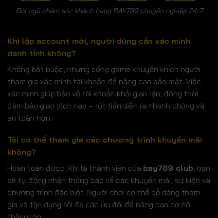
Đội ngũ chăm sóc khách hàng BAY789 chuyên nghiệp 24/7
Khi lập account mới, người dùng cần xác minh
danh tính không?
Không bắt buộc, nhưng cổng game
khuyến khích người
tham gia xác minh tài khoản để nâng cao bảo mật. Việc
xác minh giúp bảo vệ tài khoản khỏi gian lận, đồng thời
đảm bảo giao dịch nạp – rút tiền diễn ra nhanh chóng và
an toàn hơn.
Tôi có thể tham gia các chương trình khuyến mãi
không?
Hoàn toàn được. Khi là thành viên của
bay789 club
, bạn
sẽ tự động nhận thông báo về các khuyến mãi, sự kiện và
chương trình đặc biệt. Người chơi có thể dễ dàng tham
gia và tận dụng tối đa các ưu đãi để nâng cao cơ hội
thắng lớn.