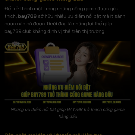
Để trở thành một trong những cổng game được yêu
thích,
bay789
sở hữu nhiều ưu điểm nổi bật mà ít sảnh
cược nào có được. Dưới đây là những lợi thế giúp
bay789.club
khẳng định vị thế trên thị trường
Những ưu điểm nổi bật giúp BAY789 trở thành cổng game
hàng đầu
Cập nhật sự kiện và khuyến mãi liên tục