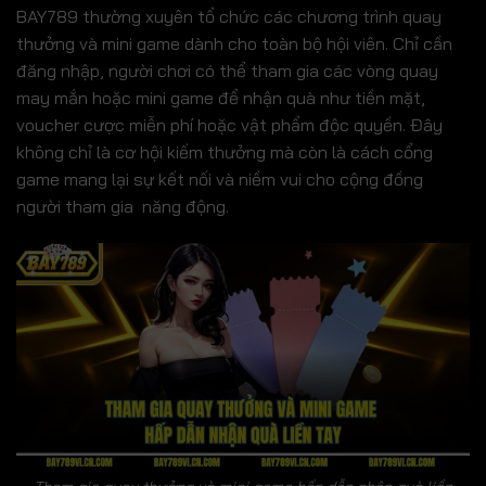
BAY789 thường xuyên tổ chức các chương trình quay
thưởng và mini game dành cho toàn bộ hội viên. Chỉ cần
đăng nhập, người chơi có thể tham gia các vòng quay
may mắn hoặc mini game để nhận quà như tiền mặt,
voucher cược miễn phí hoặc vật phẩm độc quyền. Đây
không chỉ là cơ hội kiếm thưởng mà còn là cách cổng
game mang lại sự kết nối và niềm vui cho cộng đồng
người tham gia năng động.