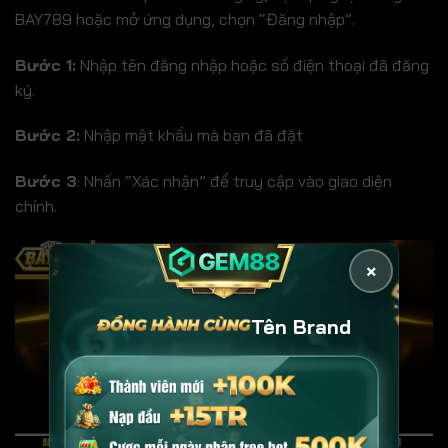
BAY789 hoặc mở ứng dụng, chọn “Đăng nhập”.
Bước 1:
Nhập tên đăng nhập hoặc số điện thoại đã đăng
ký.
Bước 2:
Nhập mật khẩu mà bạn đã đặt
Bước 3
: Nhấn “Xác nhận” để truy cập vào giao diện
chính.
×
Tên Brand