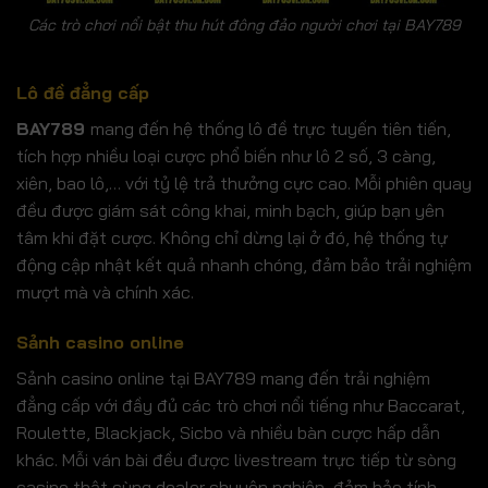
Các trò chơi nổi bật thu hút đông đảo người chơi tại BAY789
Lô đề đẳng cấp
BAY789
mang đến hệ thống lô đề trực tuyến tiên tiến,
tích hợp nhiều loại cược phổ biến như lô 2 số, 3 càng,
xiên, bao lô,… với tỷ lệ trả thưởng cực cao. Mỗi phiên quay
đều được giám sát công khai, minh bạch, giúp bạn yên
tâm khi đặt cược. Không chỉ dừng lại ở đó, hệ thống tự
động cập nhật kết quả nhanh chóng, đảm bảo trải nghiệm
mượt mà và chính xác.
Sảnh casino online
Sảnh casino online tại BAY789 mang đến trải nghiệm
đẳng cấp với đầy đủ các trò chơi nổi tiếng như Baccarat,
Roulette, Blackjack, Sicbo và nhiều bàn cược hấp dẫn
khác. Mỗi ván bài đều được livestream trực tiếp từ sòng
casino thật cùng dealer chuyên nghiệp, đảm bảo tính