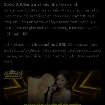
Bước 3: Kiểm tra và xác nhận giao dịch
Xem lại toàn bộ thông tin rút tiền. Khi đã chắc chắn, nhấn
“Xác nhận” để hệ thống tiến hành xử lý.
BAY789
sẽ tự
động chuyển tiền về tài khoản của bạn trong vòng 3–5
phút, đảm bảo giao dịch nhanh chóng, minh bạch và bảo
mật tuyệt đối.
Toàn bộ quy trình được
mã hóa SSL
, đảm bảo an toàn
tuyệt đối. BAY789 cam kết không giữ tiền của người dùng
quá lâu, mọi yêu cầu rút đều được xử lý tự động và minh
bạch.