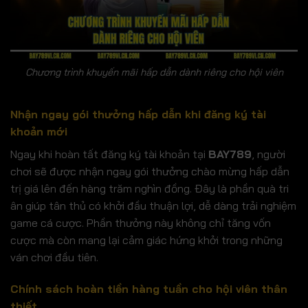
Chương trình khuyến mãi hấp dẫn dành riêng cho hội viên
Nhận ngay gói thưởng hấp dẫn khi đăng ký tài
khoản mới
Ngay khi hoàn tất đăng ký tài khoản tại
BAY789
, người
chơi sẽ được nhận ngay gói thưởng chào mừng hấp dẫn
trị giá lên đến hàng trăm nghìn đồng. Đây là phần quà tri
ân giúp tân thủ có khởi đầu thuận lợi, dễ dàng trải nghiệm
game cá cược. Phần thưởng này không chỉ tăng vốn
cược mà còn mang lại cảm giác hứng khởi trong những
ván chơi đầu tiên.
Chính sách hoàn tiền hàng tuần cho hội viên thân
thiết