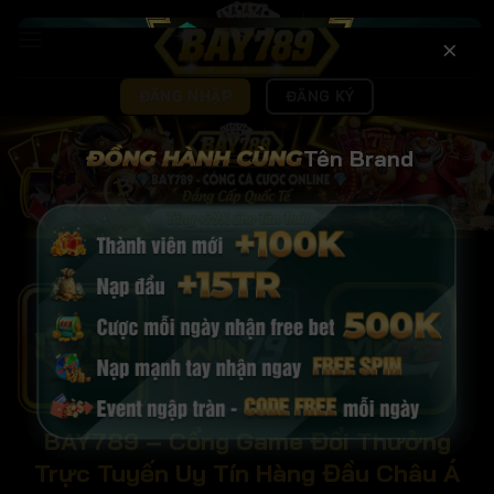
Bỏ
qua
×
nội
dung
ĐĂNG NHẬP
ĐĂNG KÝ
Tên Brand
BAY789 – Cổng Game Đổi Thưởng
Trực Tuyến Uy Tín Hàng Đầu Châu Á