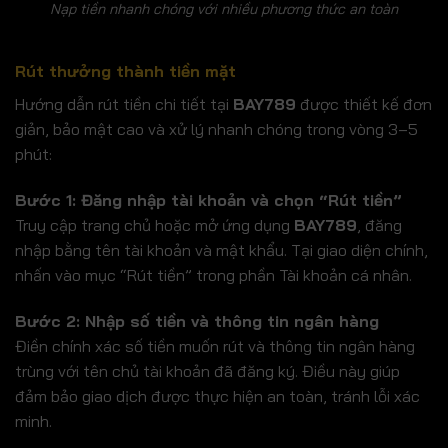
Nạp tiền nhanh chóng với nhiều phương thức an toàn
Rút thưởng thành tiền mặt
Hướng dẫn rút tiền chi tiết tại
BAY789
được thiết kế đơn
giản, bảo mật cao và xử lý nhanh chóng trong vòng 3–5
phút:
Bước 1: Đăng nhập tài khoản và chọn “Rút tiền”
Truy cập trang chủ hoặc mở ứng dụng
BAY789
, đăng
nhập bằng tên tài khoản và mật khẩu. Tại giao diện chính,
nhấn vào mục “Rút tiền” trong phần Tài khoản cá nhân.
Bước 2: Nhập số tiền và thông tin ngân hàng
Điền chính xác số tiền muốn rút và thông tin ngân hàng
trùng với tên chủ tài khoản đã đăng ký. Điều này giúp
đảm bảo giao dịch được thực hiện an toàn, tránh lỗi xác
minh.